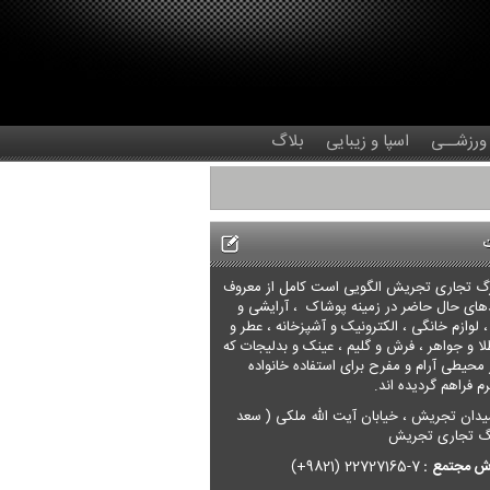
 ورزشــی
اسپا و زیبایی
بلاگ
گ تجاری تجریش الگویی است کامل از معروف
های حال حاضر در زمینه پوشاک ، آرایشی و
 لوازم خانگی ، الکترونیک و آشپزخانه ، عطر و
لا و جواهر ، فرش و گلیم ، عینک و بدلیجات که
حیطی آرام و مفرح برای استفاده خانواده
 فراهم گردیده اند.
دان تجریش ، خیابان آیت الله ملکی ( سعد
ارگ تجاری تجریش
ش مجتمع
:
7-22727165 (9821+)