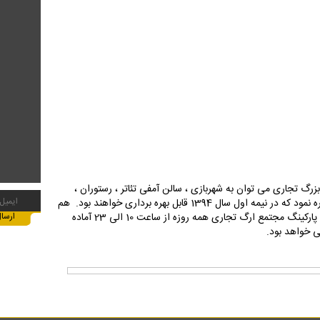
زرگ تجاری می توان به شهربازی ، سالن آمفی تئاتر ، رستوران ،
فودکورت ، کافی شاپ و بام سبز مجتمع اشاره نمود که در نیمه اول سال 1394 قابل بهره برداری خواهند بود. هم
اکنون تعداد 200 واحد تجاری و 1000 واحد پارکینگ مجتمع ارگ تجاری همه روزه از ساعت 10 الی 23 آماده
 خواهد بود.