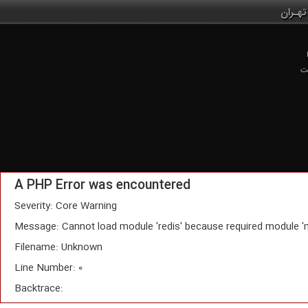
تهـران
ت
A PHP Error was encountered
Severity: Core Warning
Message: Cannot load module 'redis' because required module '
Filename: Unknown
Line Number: 0
Backtrace: