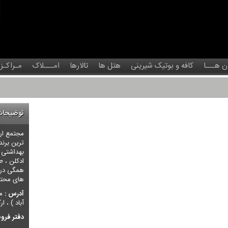
ن هـــا
کافه و بوتیک شیرینی
هتل ها
تالارها
امـــلاک
مـراکـز
توضیحات
مجتمع ار
ترین برند
بهداشتی ،
ادکلن ، ط
همگی در م
های محترم
آدرس :
می
آباد ) ، 
دفتر فرو