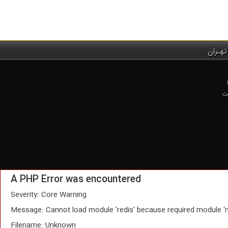
تهـران
ت
A PHP Error was encountered
Severity: Core Warning
Message: Cannot load module 'redis' because required module '
Filename: Unknown