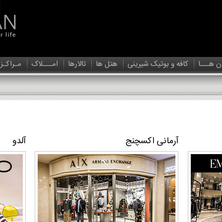
ن هـــا
کافه و بوتیک شیرینی
هتل ها
تالارها
امـــلاک
مـراکـز
آرمانی اکسچنج
آلدو