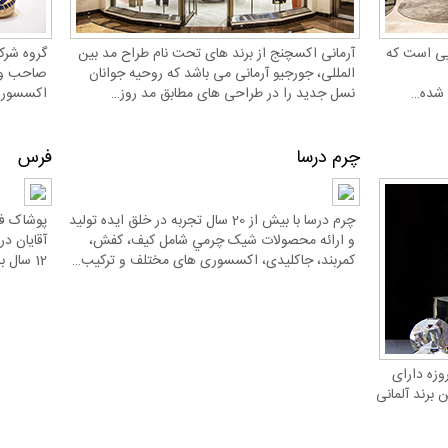
ایی است که
آرمانی اکسچنج از برند های تحت نام طراح مد بین
گروه شرک
المللی، جورجیو آرمانی می باشد که روحیه جوانان
صاحب و گ
نسل جدید را در طراحی های مطابق مد روز…
اکسسوری 
چرم درسا
فرس
چرم درسا با بیش از 20 سال تجربه در خلق ايده توليد
پوشاک فر
و ارائه محصولات شیک چرمي شامل کیف، کفش،
کمربند، جاکلیدی، اکسسوری های مختلف و ترکیب…
12 سال با بهره گیری از دانش و تکنولوژی…
د و امروزه دارای
ن برند آلمانی