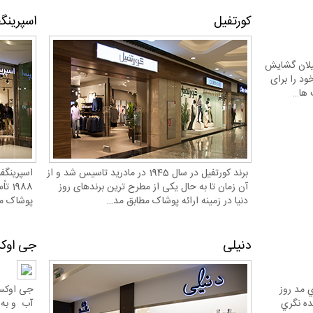
کورتفیل
اسپرینگف
بوجی در سال 1964 در میلان گشایش
د را برای
 ها…
برند کورتفیل در سال 1945 در مادرید تاسیس شد و از
اسپرینگف
آن زمان تا به حال یکی از مطرح ترین برندهای روز
1988
دنیا در زمینه ارائه پوشاک مطابق مد…
پوشاک مط
دنیلی
جی او
ي مد روز
جی اوکس،
ده نگري
آب و به 