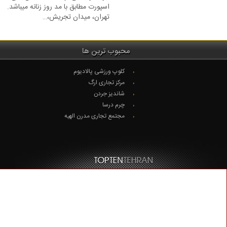
اسپورت مطابق با مد روز زنانه میباشد.
تهران، میدان تجریش،…
محبوب ترین ها
کلوپ ورزشی پالادیوم
مرکز تجاری ارگ
شاندیز جردن
چرم درسا
مجتمع تجاری مدرن الهیه
© Copyright 2020. تمام حقوق محفوظ است