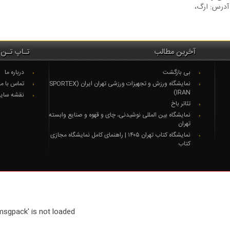
 آدرس: ارگ،
آخرین مطالب
تـاپ تـن 
بی بازگشت
درباره ما
نمایشگاه ورزش و تجهیزات ورزشی تهران ایران (SPORTEX
تماس با ما
IRAN)
نقشه سای
تئاتر باخ
نمایشگاه بین المللی نوشیدنی، چای و قهوه و صنایع وابسته
تهران
نمایشگاه کتاب تهران ۱۴۰۵ | راهنمای کامل نمایشگاه مجازی
کتاب
msgpack' is not loaded