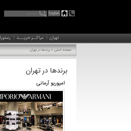
تهران
مراکــز خریـــد
رستورا
صفحه اصلی
> برندها در تهران
برندها در تهران
امپوریو آرمانی