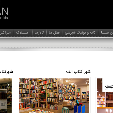
ن هـــا
کافه و بوتیک شیرینی
هتل ها
تالارها
امـــلاک
مـراکـز
شهر کتاب الف
شهركتاب