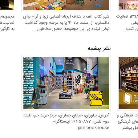
مجموعه فرهنگی کتاب الهیه که در سال 1398 فعالیت
شهر کتاب الف با هدف ایجاد فضایی زیبا و آرام برای
مجموعه‌ي
یطی
دانستن، از اسفند ماه ۹۲ پا به عرصه وجود گذاشت.
فعاليت‌ه
نبض تپنده ی این مجموعه، حضور مخاطبان…
به كارگي
نشر چشمه
ت فرهنگی و
آدرس: نیاوران، خیابان جماران، مرکز خرید جم، طبقه
های فرهنگی
دوم تلفن: 26450872 اینستاگرام:
مل بیشتر…
jam.bookhouse