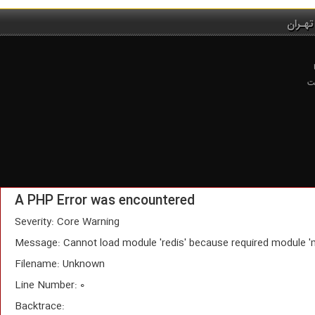
تهـران
ت
A PHP Error was encountered
Severity: Core Warning
Message: Cannot load module 'redis' because required module '
Filename: Unknown
Line Number: 0
Backtrace: