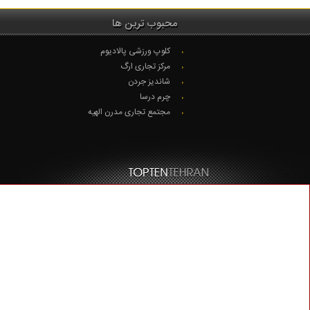
محبوب ترین ها
کلوپ ورزشی پالادیوم
مرکز تجاری ارگ
شاندیز جردن
چرم درسا
مجتمع تجاری مدرن الهیه
© Copyright 2020. تمام حقوق محفوظ است