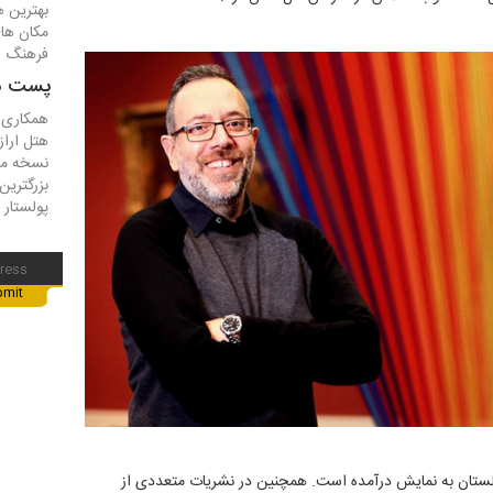
بهترین ه
مکان ها
فرهنگ و 
پست ها
همکاری س
هتل اراز
نسخه مح
بزرگترین
پولستار ک
 انگلستان به نمایش درآمده است. همچنین در نشریات متعددی از