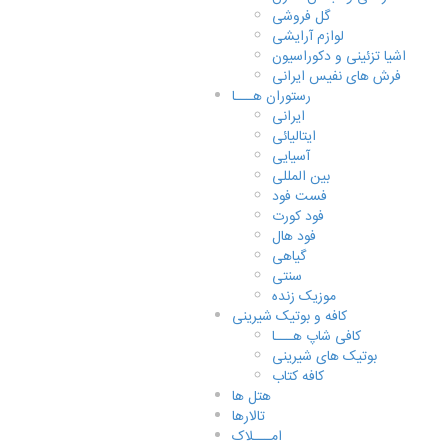
گل فروشی
لوازم آرایشی
اشیا تزئینی و دکوراسیون
فرش های نفیس ایرانی
رستوران هـــا
ایرانی
ایتالیائی
آسیایی
بین المللی
فست فود
فود کورت
فود هال
گیاهی
سنتی
موزیک زنده
کافه و بوتیک شیرینی
کافی شاپ هـــا
بوتیک های شیرینی
کافه کتاب
هتل ها
تالارها
امـــلاک