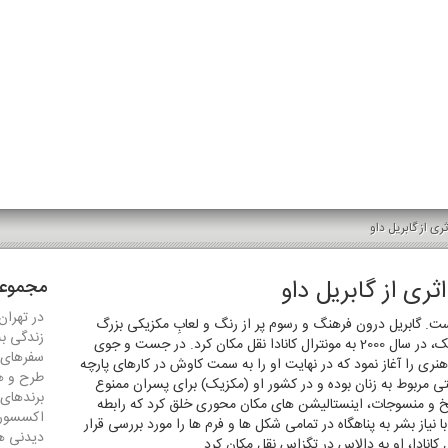
مجموعه
در تهران
ست. گابریل درون فرهنگ و رسوم پر از رنگ و لعابِ مکزیکی بزرگ
زندگی ب
شده است. او پس از کار به عنوان طراح گرافیک، در سال 2000 به مونترال کانادا نقل مکان کرد. در جست و جوی
سفرهای 
هنری را آغاز نمود که در نهایت او را به سمت کاوش در کارهای پارچه
طرح و ه
ی مربوط به زنان بوده و در کشور او (مکزیک) برای پسران ممنوع
برندهای
 نخ و منسوجات، اینستالیشن های مکان محوری خلق کرد که رابطه
اکسسور
 نیاز بشر به پناهگاه در تمامی شکل ها و فرم ها را مورد بررسی قرار
دیدنی ها
انادا، او به دالاس در تگزاس نقل مکان کرد.