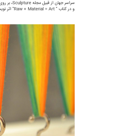
و در کتاب " Raw + Material = Art" اثر نویسنده Tristan Manco به چاپ رسیده است.