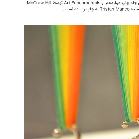
سراسر جهان از قبیل مجله Sculpture، بر روی جلد چاپ دوازدهم از Art Fundamentals توسط McGraw-Hill