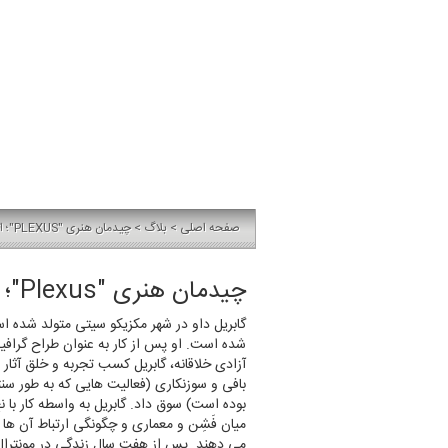
صفحه اصلی
>
بلاگ
> چیدمان هنری "PLEXUS"؛ اثری از گابریل داو
چیدمان هنری "Plexus"؛ اثری از گابریل داو
گابریل داو در شهر مکزیکو سیتی متولد شده ا
آزادی خلاقانه، گابریل کسب تجربه و خلق آثار 
بافی و سوزنکاری (فعالیت هایی که به طور سنت
بوده است) سوق داد. گابریل به واسطه کار با
میان فَشِن و معماری و چگونگی ارتباط آن ها با
می دهند. پس از هفت سال زندگی در مونترال ک