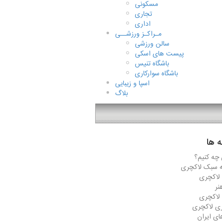
مسکونی
تجاری
اداری
مـراکـز ورزشــی
سالن ورزشی
پیست های اسکی
باشگاه تنیس
باشگاه سوارکاری
اسپا و زیبایی
بلاگ
 ها
 چه کنیم؟
ه سبک لاکچری
لاکچری
نر
 لاکچری
ی لاکچری
ی ایران