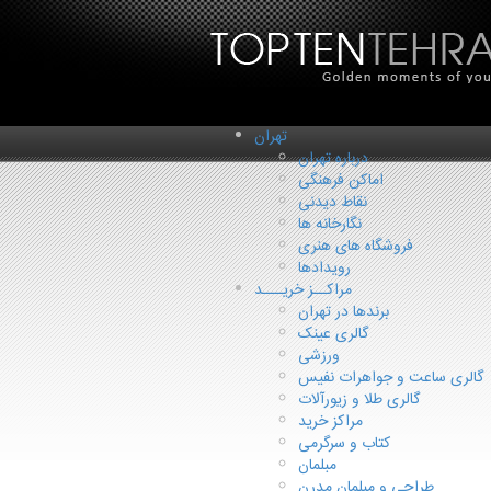
تهران
درباره تهران
اماکن فرهنگی
نقاط دیدنی
نگارخانه ها
فروشگاه های هنری
رویدادها
مراکــز خریـــد
برندها در تهران
گالری عینک
ورزشی
گالری ساعت و جواهرات نفیس
گالری طلا و زیورآلات
مراکز خرید
کتاب و سرگرمی
مبلمان
طراحی و مبلمان مدرن