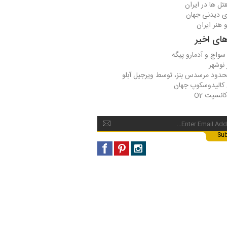
تل ها در ایران
ی دیدنی جهان
هنر ایران
ی اخیر
واچ و آدمارو پیگه
 نوشهر
دود مرسدس بنز، توسط ویرجیل آبلو
 کالیدوسکوپ جهان
انسپت O2