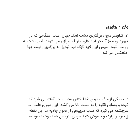
ان - بولیوی
" با مساحت شگفت انگیز 12.000 کیلومتر مربع، بزرگترین دشت نمک جهان است. هنگامی که در
 فروردین ماه) آب دریاچه های اطراف سرازیر می شوند، این دشت به
مق 51 سانتی متر تبدیل می شود. سپس این لایه نازک آب، تبدیل به بزرگترین آیینه جهان
ا منعکس می کند.
 در ارتفاع 4300 متری قرار دارد، یکی از جذاب ترین نقاط کشور هند است. گفته می شود که
رده و وسایل نقلیه را به سمت بالا می کشد. این تئوری علمی می
سرچشمه می گیرد که سبب سرپیچی از قانون جاذبه در این نقطه
ل خود را پارک و خاموش کنید سپس اتومبیل شما خود به خود به