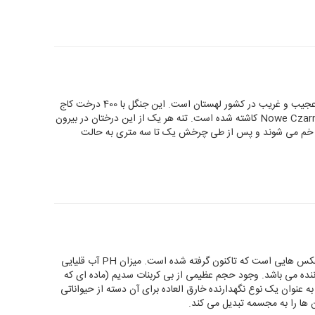
"جنگل کج" یک بیشه از درختان کاج با شکلی عجیب و غریب در کشور لهستان است. این جنگل با 400 درخت کاج
در حدود سال 1930 میلادی در روستای Nowe Czarnowo کاشته شده است. تنه هر یک از این درختان در بیرون
 خم می شوند و پس از طی چرخش یک تا سه متری به حالت
دریاچه ناترون منبع برخی از خیال انگیز ترین عکس هایی است که تاکنون گرفته شده است. میزان PH آب قلیایی
1 بوده و بسیار سوزاننده می باشد. وجود حجم عظیمی از بی کربنات سدیم (ماده ای که
ه عنوان یک نوع نگهدارنده خارق العاده برای آن دسته از حیواناتی
ن ها را به مجسمه تبدیل می کند.