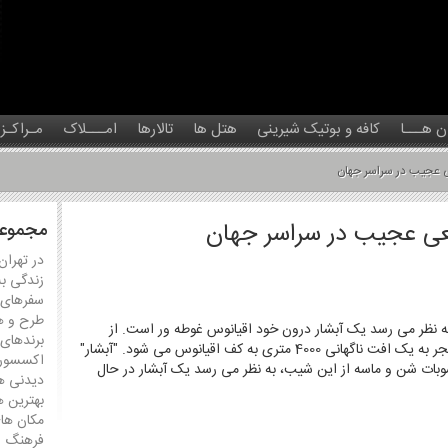
ن هـــا
کافه و بوتیک شیرینی
هتل ها
تالارها
امـــلاک
مـراکـز
مجموعه
در تهران
زندگی ب
سفرهای 
طرح و ه
 نظر می رسد یک آبشار درون خود اقیانوس غوطه ور است. از
برندهای
ساحل جزیره یک شیب ملایم وجود دارد که منجر به یک افت ناگهانی 4000 متری به کف اقیانوس می شود. "آبشار"
اکسسور
بات شن و ماسه از این شیب، به نظر می رسد یک آبشار در حال
دیدنی ها
بهترین ه
مکان ها
فرهنگ و 