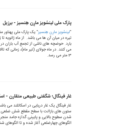
پارک ملی لینسُویز مارِن هِنسیز - برزیل
"
لینسُویز مارِن هِنسیز
" یک پارک ملی پهناور م
تیره در میان آن ها می باشد. از ماه ژانویه ت
بارد. حوضچه های ناشی از تجمع آب باران در د
3 متر می رسد.
غار فینگال؛ شگفتی طبیعی متقارن - اسک
غار فینگال یک غار دریایی در اسکاتلند می با
ستون های بازالت با سطح مقطع شش ضلعی د
شدن سطوح بالایی و پایینی گدازه جامد منجر 
الگوهای چهارضلعی آغاز شده و تا الگوهای