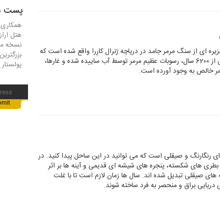
پست ها
همکاری س
هتل اراز
نسخه مح
Cuevas de Mármo در شبه جزیره ای از سنگ مرمر جامد در دریاچه ژنرال کارِرا واقع شده است که
بزرگترین
در مرز آرژانتین و شیلی قرار دارد. در طی بیش از 6200 سال، رسوبات عظیم مرمر توسط آب ساییده شده و غارها،
پولستار ک
مر خالص به وجود آورده است.
ی رنگارنگ و صیقلی است که می توانید در این ساحل پیدا کنید. در
ن بطری های شکسته، پنجره های شیشه ای قدیمی و آینه ها بر اثر
های صیقلی تبدیل شده اند. سال ها زمان لازم است تا با غلت
دریایی براق و منحصر به فرد ساخته شوند.