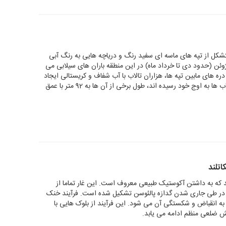
تشکل از تپه های ماسه ای سفید رنگ و دریاچه هایی به رنگ آبی
ا ژوئن (حدود دی تا خرداد ماه) در این منطقه باران های سیلابی می
ره های مابین تپه ها، هزاران تالاب با آب شفاف و کریستالی ایجاد
می کنند. در ماه جولای (تیر ماه)، زمانی که تالاب ها به اوج خود رسیده اند، طول برخی از آن ها به 92 متر با عمق
اتلند
شد که به داشتن آکوستیک طبیعی معروف است. این غار تماما از
ر طی جاری شدن گدازه پالئوسن تشکیل شده است. فرآیند خنک
به انقباض و شکستگی آن می شود. این فرآیند از بلوک هایی با
 شش ضلعی منظم ادامه می یابد.