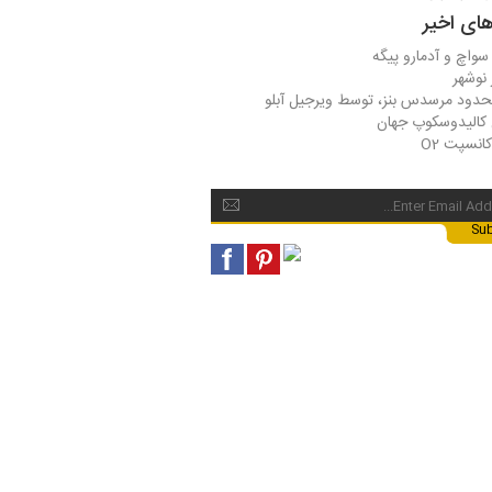
ی اخیر
واچ و آدمارو پیگه
 نوشهر
دود مرسدس بنز، توسط ویرجیل آبلو
 کالیدوسکوپ جهان
انسپت O2