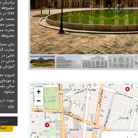
برادرش مظ
مشروطه خ
۱۲۸۷ 
محمد علی 
بستن مجل
عمارت مسع
مشروطه خو
بنای بسیا
عمارت گذا
جایی در ا
مدتی در ا
آموزش و پ
امروزه ع
و موزه‌ای 
سالن تشر
+
میشود.
−
جهت دریاف
روی
لینک
×
عمارت مسعودیه