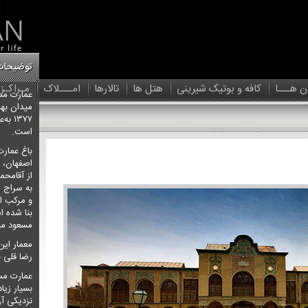
توضیحات
ن هـــا
کافه و بوتیک شیرینی
هتل ها
تالارها
امـــلاک
مـراکـز
عمارت مسع
میدان بها
۱۳۷۷ 
است.
باغ عمارت
اصفهان، 
و مرکب از
بنا شده اس
مسعود می
معمار این
رضا قلی 
عمارت مس
بسیار زیا
نزدیکی آن