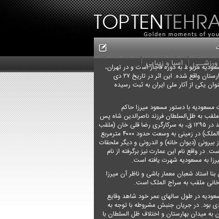
 ورزشــی
اسپا و زیبایی
بلاگ
ودیه مربوط به دوره قاجار است و در تهران،
رستان واقع شده
.
این اثر در تاریخ ۲۷ دی
به‌عنوان یکی از آثار ملی ایران به ثبت رسیده
 مسعودیه با دستور مسعود میرزا حاکم
ملقب به ظل‌السلطان فرزند ناصرالدین شاه پس
از آقامحمد در ۱۲۹۵ ق، به سرکارگری رضا قلی خان (ملقب
به سراج الملک) در زمینی به وسعت حدود ۴۰۰۰ مترمربع
 بیرونی (دیوان خانه) و اندرونی و دیگر ملحقات
ت. در واقع نام این عمارت نیز برگرفته از نام
رزا به مسعودیه شهرت یافته است.
 بنا استاد شعبان معمار باشی و ناظر آن میرزا
خانی ملقب به سراج الملک است.
عودیه در طول سالهای عمر خود شاهد وقایع
دی بود. در جریان جنبش مشروطه با توجه به
 به میدان بهارستان و اختلاف ظل السلطان با