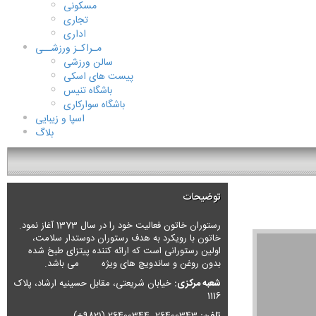
مسکونی
تجاری
اداری
مـراکـز ورزشــی
سالن ورزشی
پیست های اسکی
باشگاه تنیس
باشگاه سوارکاری
اسپا و زیبایی
بلاگ
توضیحات
رستوران خاتون فعالیت خود را در سال 1373 آغاز نمود.
خاتون با رویکرد به هدف رستوران دوستدار سلامت،
اولین رستورانی است که ارائه کننده پیتزای طبخ شده
بدون روغن و ساندویچ های ویژه می باشد.
شعبه مرکزی:
خیابان شریعتی، مقابل حسینیه ارشاد، پلاک
1116