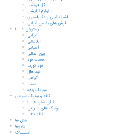
گل فروشی
لوازم آرایشی
اشیا تزئینی و دکوراسیون
فرش های نفیس ایرانی
رستوران هـــا
ایرانی
ایتالیائی
آسیایی
بین المللی
فست فود
فود کورت
فود هال
گیاهی
سنتی
موزیک زنده
کافه و بوتیک شیرینی
کافی شاپ هـــا
بوتیک های شیرینی
کافه کتاب
هتل ها
تالارها
امـــلاک