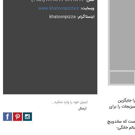
تلفن:
26400343، 26400344 (9821+)
وبسایت:
www.khatoonpizza.ir
اینستاگرام:
khatoonpizza
ا جایگزین
سبزیجات را برای
 است که ساندویچ
الم خانگی-