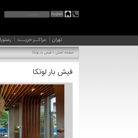
تهران
مراکــز خریـــد
رستورا
صفحه اصلی
> فیش بار لوتکا
>
فیش بار لوتکا