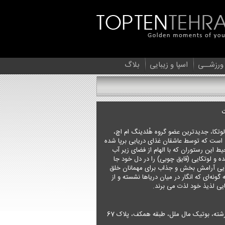
 ورزشــی
اسپا و زیبایی
بلاگ
وتکا، جدیدترین عضو گروه هُلدینگ ام اچ،
 است که توسط عاشقان غذای دریایی برپا شده
 این رستوران که با الهام از فضای زیر آب
 و لوتکایی (قایق چوبی) را در دل خود جا
ایی آرامش بخش و جذاب برای مهمانان خلق
گونه‌ای که انگار در میان دریاها نشسته و از
یی لذیذ خود لذت می برند.
ته، بوتیک مال ملل، طبقه همکف، پلاک 67