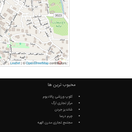
Leaflet
| ©
OpenStreetMap
contributors
محبوب ترین ها
کلوپ ورزشی پالادیوم
مرکز تجاری ارگ
شاندیز جردن
چرم درسا
مجتمع تجاری مدرن الهیه