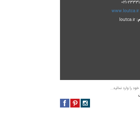
23331010
www.loutca.ir
م:
loutca.ir