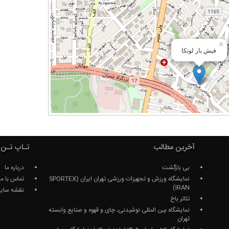
×
فیش بار لوتکا
آخرین مطالب
تـاپ تـن 
بی بازگشت
درباره ما
نمایشگاه ورزش و تجهیزات ورزشی تهران ایران (SPORTEX
تماس با ما
IRAN)
نقشه سای
تئاتر باخ
نمایشگاه بین المللی نوشیدنی، چای و قهوه و صنایع وابسته
تهران