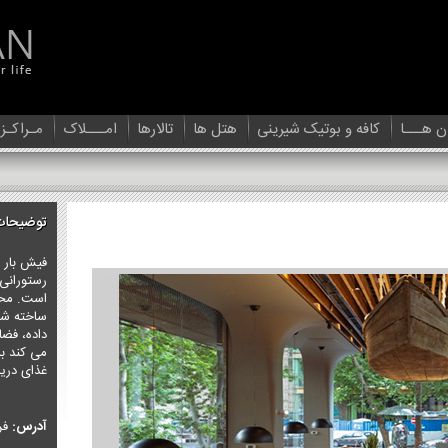
ن هـــا
کافه و بوتیک شیرینی
هتل ها
تالارها
امـــلاک
مـراکـز
توضیحات
فیش بار ل
رستورانی
است. محیط
ساخته شده
داده، فض
می کند به 
غذای دریا
آدرس:
فرش