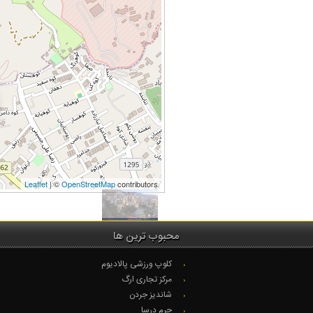
Leaflet
| ©
OpenStreetMap
contributors
محبوب ترین ها
کلوپ ورزشی پالادیوم
مرکز تجاری ارگ
شاندیز جردن
چرم درسا