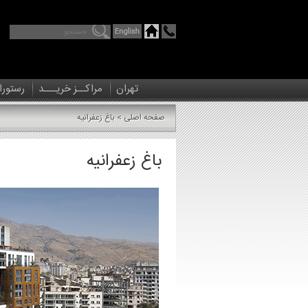
تهران
مراکــز خریـــد
رستورا
صفحه اصلی
> باغ زعفرانیه
>
باغ زعفرانیه