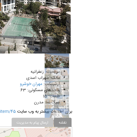
2 of 13
موقعیت: زعفرانیه
مالک: سهراب اسدی
آرشیتکت:
مهران خوشرو
واحدهای مسکونی: 63
طبقات: 15
سبک نما: مدرن
برای اطلاعات بیشتر به وب سایت
www.arcamlak.com/residential/item/45
نقشه
ارسال پیام به مدیریت