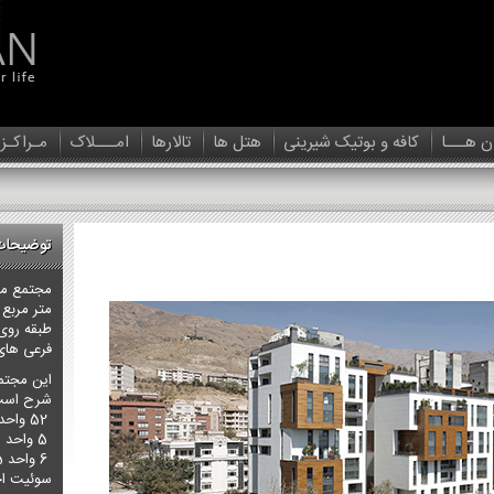
ن هـــا
کافه و بوتیک شیرینی
هتل ها
تالارها
امـــلاک
مـراکـز
توضیحات
فرعی های 
شرح است
52 واحد 3و4 خوابه از 215 الی 380 مترمربع،
5 واحد 4 خوابه به متراژ 450 مترمربع،
سوئیت اخ