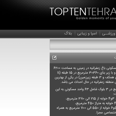
 ورزشــی
اسپا و زیبایی
بلاگ
مجتمع مسکونی باغ زعفرانیه در زمینی به مساحت 6200
متر مربع و با زیر بنای 30360 مترمربع در 15 طبقه (11
طبقه روی همکف و 3 طبقه زیرزمین) در یکی از بهترین
منطقه زعفرانیه در حال احداث می باشد.
این مجتمع در 3 بلوک شامل 63 واحد مسکونی به این
:
6 واحد 5و6 خوابه از 550 الی 700 مترمربع به همراه
تصاصی مجزا.